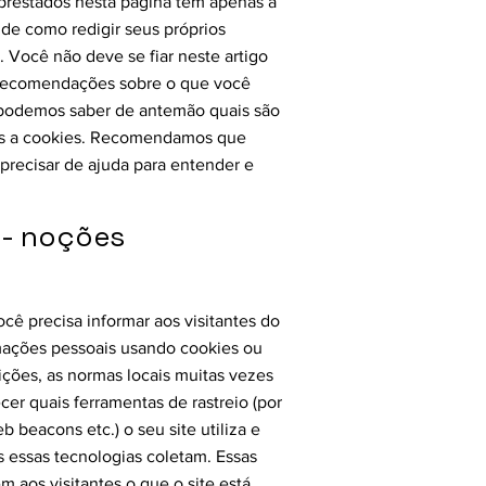
prestados nesta página têm apenas a
 de como redigir seus próprios
 Você não deve se fiar neste artigo
 recomendações sobre o que você
 podemos saber de antemão quais são
ivas a cookies. Recomendamos que
 precisar de ajuda para entender e
 - noções
ocê precisa informar aos visitantes do
ormações pessoais usando cookies ou
dições, as normas locais muitas vezes
er quais ferramentas de rastreio (por
 beacons etc.) o seu site utiliza e
s essas tecnologias coletam. Essas
 aos visitantes o que o site está